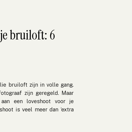
e bruiloft: 6
ie bruiloft zijn in volle gang.
fotograaf zijn geregeld. Maar
 aan een loveshoot voor je
shoot is veel meer dan ‘extra
devol moment samen, zonder
 alvast kunnen wennen aan de