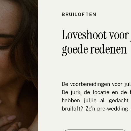
BRUILOFTEN
Loveshoot voor j
goede redenen
De voorbereidingen voor jull
De jurk, de locatie en de 
hebben jullie al gedacht
bruiloft? Zo’n pre-wedding 
foto’s’. Het is een waar
trouwstress, waarin jullie