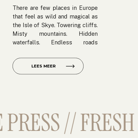
There are few places in Europe
that feel as wild and magical as
the Isle of Skye. Towering cliffs.
Misty mountains. Hidden
waterfalls. Endless roads
winding through some of
Scotland’s most breathtaking
LEES MEER
landscapes. If you’re dreaming of
an intimate wedding experience
surrounded by nature, an Isle of
Skye elopement might be
exactly what you’re looking […]
RESS // FRESH O