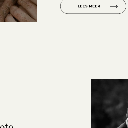
camera én […]
LEES MEER
foto-