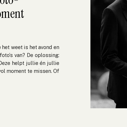
moment
e het weet is het avond en
foto’s van? De oplossing:
eze helpt jullie én jullie
vol moment te missen. Of
de first look of dat ene