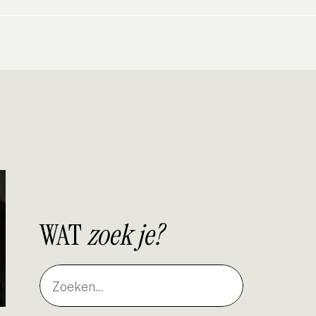
WAT
zoek je?
Search
for: