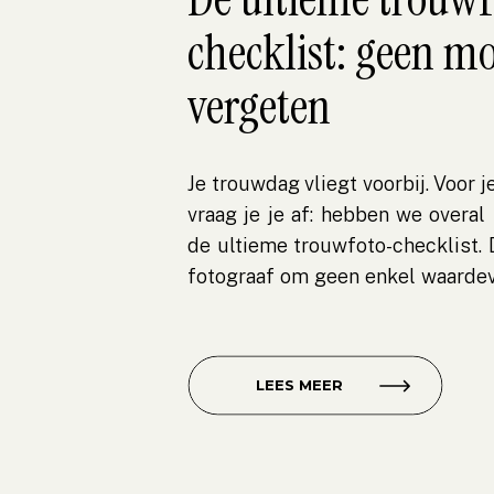
checklist: geen 
vergeten
Je trouwdag vliegt voorbij. Voor j
vraag je je af: hebben we overal 
de ultieme trouwfoto-checklist. D
fotograaf om geen enkel waarde
het nu gaat om het aankleden, 
speciale dansmoment met […]
LEES MEER