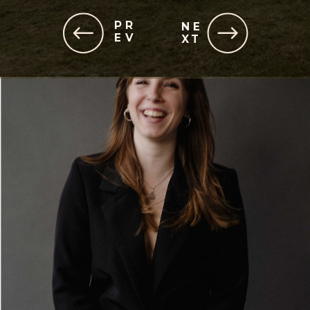
PR
NE
EV
XT