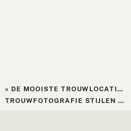
«
DE MOOISTE TROUWLOCATIES IN NEDERLAND | VAN KASTEEL TOT STRAND
TROUWFOTOGRAFIE STIJLEN | ONTDEK WELKE BIJ JULLIE PAST